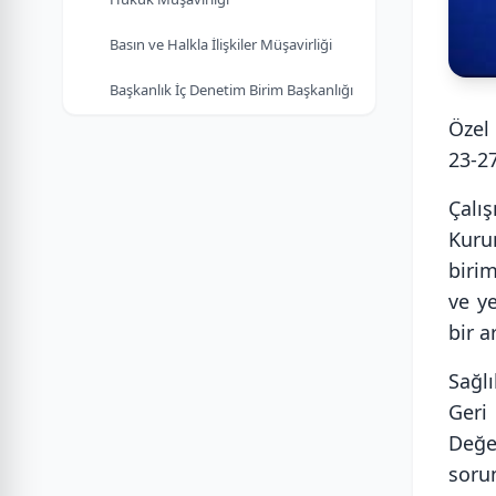
Basın ve Halkla İlişkiler Müşavirliği
Başkanlık İç Denetim Birim Başkanlığı
Özel
23-27
Çalış
Kuru
birim
ve y
bir a
Sağl
Geri
Değe
sorun