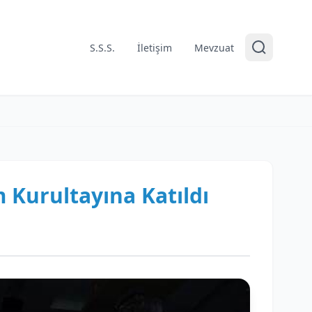
S.S.S.
İletişim
Mevzuat
 Kurultayına Katıldı