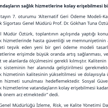
ndaşların sağlık hizmetlerine kolay erişebilmesi b
ltayın 7. oturumu ‘Alternatif Geri Ödeme Modeli-Ka
ık Sigortası Genel Müdürü Prof. Dr. Gökhan Tuna Özt
l Müdür Öztürk, toplantının açılışında yaptığı ko
ık hizmetlerinde hasta güvenliği ve memnuniyetinin a
eti teşvik eden yeni bir geri ödeme modeli tasarl
tlerine erişimde büyük oranda artış sağlanması, veri
 ve alanlarda ölçülmesini gerekli kılmıştır. Kaliteni
k sisteminin her alanında geliştirilmesi gerekmekted
k hizmetinin kalitesinin yükseltilmesi ve dolayısıyl
m hizmeti sunulması hedeflemektedir. Sosyal Güv
k hizmetlerine vatandaşların kolay erişebilmesi kadar 
k önem arz etmektedir” dedi.
Genel Müdürlüğü İzleme, Risk, ve Kalite Yönetimi Dai