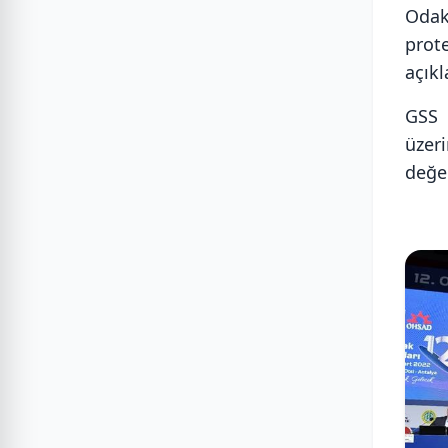
Odakl
prot
açık
GSS 
üzer
değe