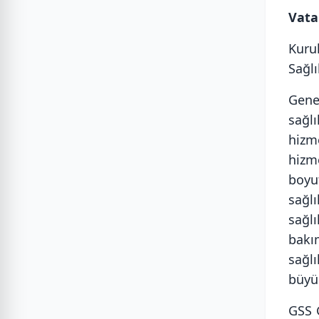
Vata
Kuru
Sağl
Gene
sağl
hizm
hizme
boyut
sağlı
sağlı
bakı
sağlı
büyü
GSS 